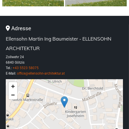
Adresse

Ellensohn Martin Ing Baumeister - ELLENSOHN
ARCHITEKTUR
Zollwehr 24
6840 Götzis
Tel.:
+43 5523 58075
E-Mail:
office@ellensohn-architektur.at