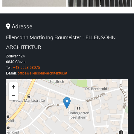
Adresse

Ellensohn Martin Ing Baumeister - ELLENSOHN
ARCHITEKTUR
Zollwehr 24
6840 Götzis
Tel.:
+43 5523 58075
E-Mail:
office@ellensohn-architektur.at