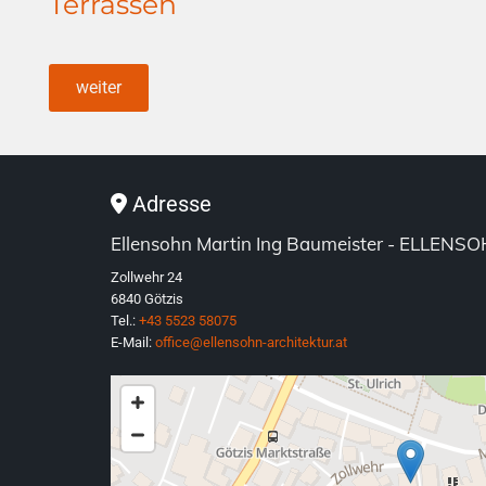
Terrassen
weiter
Adresse

Ellensohn Martin Ing Baumeister - ELLE
Zollwehr 24
6840 Götzis
Tel.:
+43 5523 58075
E-Mail:
office@ellensohn-architektur.at