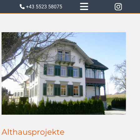
+43 5523 58075

Althausprojekte